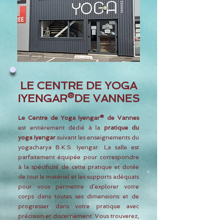
LE CENTRE DE Y
OGA
IYENGAR
®
DE VANNES
Le Centre de Yoga Iyengar® de Vannes
est entièrement dédié à la
pratique du
yoga Iyengar
suivant les enseignements du
yogacharya B.K.S. Iyengar. La salle est
parfaitement équipée pour correspondre
à la spécificité de cette pratique et dotée
de tout le matériel et les supports adéquats
pour vous permettre d’explorer votre
corps dans toutes ses dimensions et de
progresser dans votre pratique avec
précision et discernement. Vous trouverez,