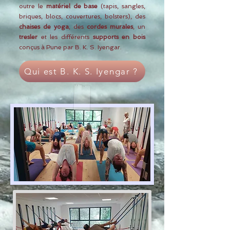
outre le
matériel de base
(tapis, sangles,
briques, blocs, couvertures, bolsters), des
chaises de yoga
, des
cordes murales
, un
tresler
et les différents
supports en bois
conçus à Pune par B. K. S. Iyengar.
Qui est B. K. S. Iyengar ?