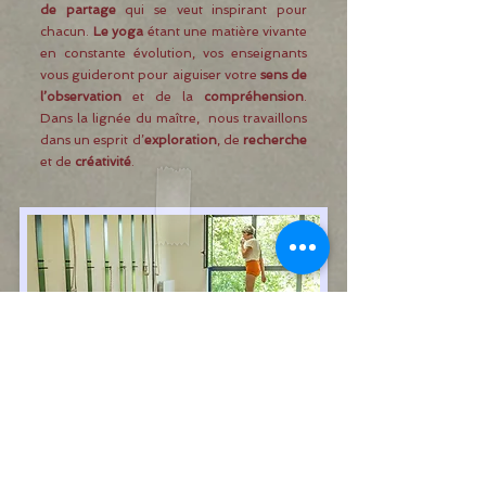
de partage
qui se veut inspirant pour
chacun.
Le yoga
étant une matière vivante
en constante évolution, vos enseignants
vous guideront pour aiguiser votre
sens de
l’observation
et de la
compréhension
.
Dans la lignée du maître, nous travaillons
dans un esprit d’
exploration
, de
recherche
et de
créativité
.