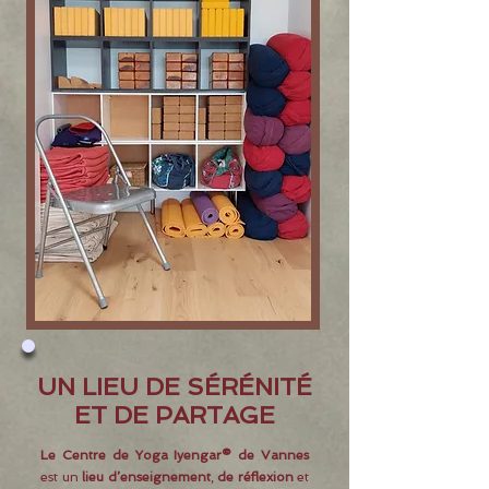
UN LIEU DE SÉRÉNITÉ
ET DE PARTAGE
Le Centre de Yoga Iyengar® de Vannes
est un
lieu d’enseignement
,
de réflexion
et